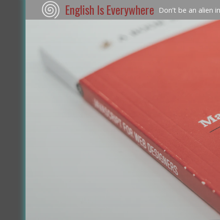
English Is Everywhere
Don’t be an alien i