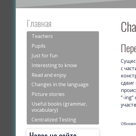
Главная
Cha
Teachers
Пере
Pupils
Just for fun
Сущес
Interesting to know
с части
Read and enjoy
конст
сдвиг 
Changes in the language
происх
Picture stories
“-ing”
Useful books (grammar,
участв
vocabulary)
Centralized Testing
Обновле
Новое на сайте