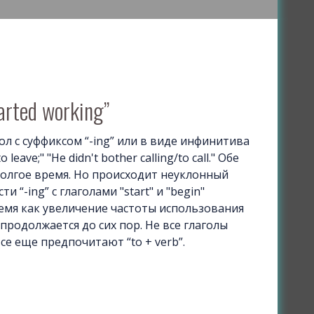
arted working”
ол с суффиксом “-ing” или в виде инфинитива
 leave;" "He didn't bother calling/to call." Обе
долгое время. Но происходит неуклонный
и “-ing” с глаголами "start" и "begin"
время как увеличение частоты использования
ых и продолжается до сих пор. Не все глаголы
 все еще предпочитают “to + verb”.