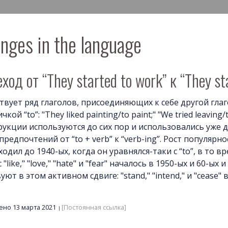
nges in the language
ход от “They started to work” к “They st
твует ряд глаголов, присоединяющих к себе другой глаг
чкой “to”: "They liked painting/to paint;" "We tried leaving/to
рукции используются до сих пор и использовались уже 
предпочтений от “to + verb” к “verb-ing”. Рост популярност
одил до 1940-ых, когда он уравнялся-таки с “to”, в то 
 с "like," "love," "hate" и "fear" началось в 1950-ых и 60-
уют в этом активном сдвиге: "stand," "intend," и "cease"
но 13 марта 2021
[Постоянная ссылка]