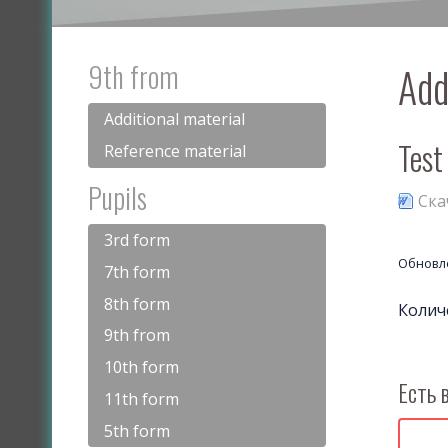
9th from
Add
Additional material
Test
Reference material
Pupils
Ска
3rd form
Обновле
7th form
8th form
Колич
9th from
10th form
Есть 
11th form
5th form