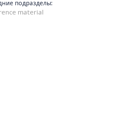
дние подразделы:
rence material