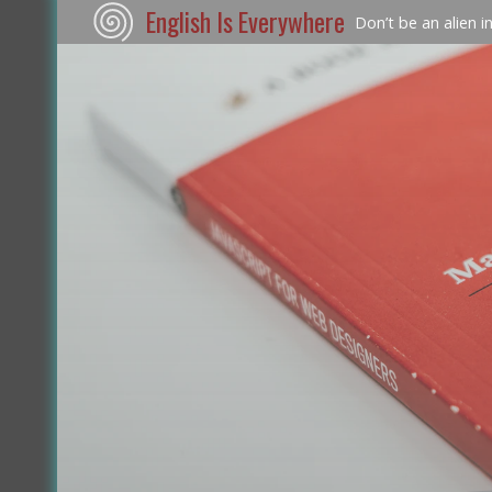
English Is Everywhere
Don’t be an alien i