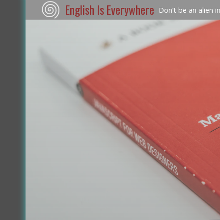
English Is Everywhere
Don’t be an alien i