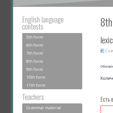
English language
8th
contests
lexi
5th form
6th form
Ска
7th form
8th form
Обновле
9th form
10th form
Колич
11th form
Teachers
Есть 
Grammar material