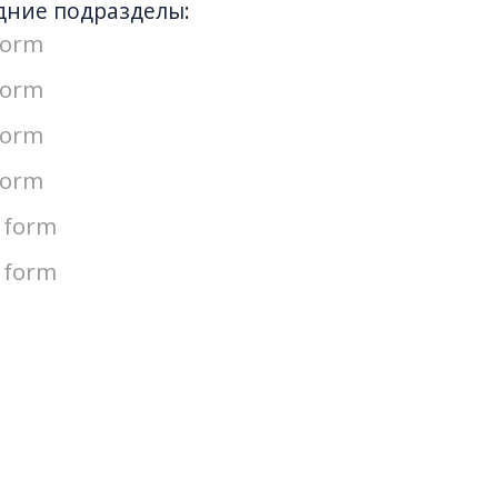
дние подразделы:
form
form
form
form
 form
 form