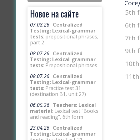
Сосе
Новое на сайте
5th 
6th 
07.08.26
Centralized
Testing: Lexical-grammar
tests
: prepositional phrases,
7th 
part 2
9th 
08.07.26
Centralized
Testing: Lexical-grammar
10th
tests
: Prepositional phrases
11th
08.07.26
Centralized
Testing: Lexical-grammar
tests
: Practice test 31
(destination B1, unit 27)
06.05.26
Teachers: Lexical
material
: Lexical test “Books
and reading”, 6th form
23.04.26
Centralized
Testing: Lexical-grammar
tests
: Practice Test 21