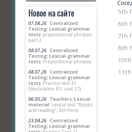
Сосе
Новое на сайте
5th 
6th 
07.08.26
Centralized
Testing: Lexical-grammar
tests
: prepositional phrases,
7th 
part 2
8th 
08.07.26
Centralized
Testing: Lexical-grammar
10th
tests
: Prepositional phrases
11th
08.07.26
Centralized
Testing: Lexical-grammar
tests
: Practice test 31
(destination B1, unit 27)
06.05.26
Teachers: Lexical
material
: Lexical test “Books
and reading”, 6th form
23.04.26
Centralized
Testing: Lexical-grammar
tests
: Practice Test 21