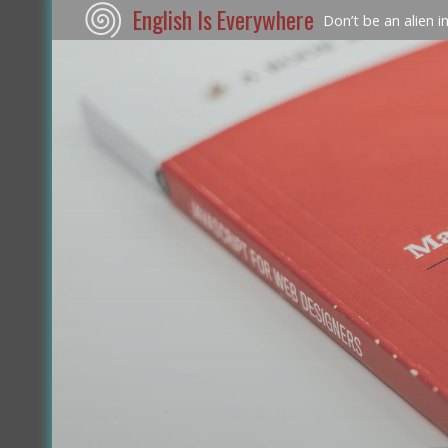
English Is Everywhere
Don’t be an alien i