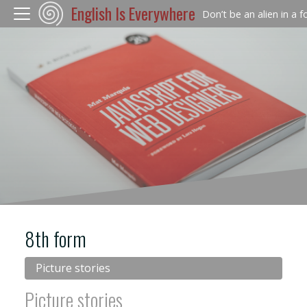
English Is Everywhere
Don’t be an alien in a 
8th form
Picture stories
Picture stories