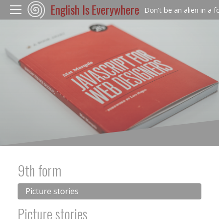
English Is Everywhere
Don’t be an alien in a 
9th form
Picture stories
Picture stories