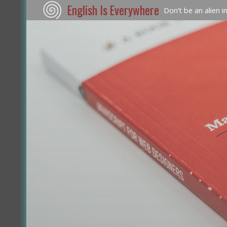
English Is Everywhere
Don’t be an alien i