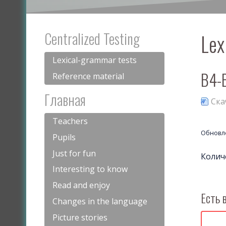
Centralized Testing
Lex
Lexical-grammar tests
В4-
Reference material
Главная
Ска
Teachers
Обновле
Pupils
Just for fun
Колич
Interesting to know
Read and enjoy
Есть 
Changes in the language
Picture stories