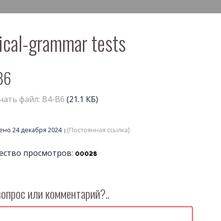
ical-grammar tests
В6
чать файл: В4-В6
(21.1 КБ)
но 24 декабря 2024
[Постоянная ссылка]
ество просмотров:
вопрос или комментарий?..