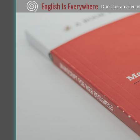
English Is Everywhere
Don’t be an alien i