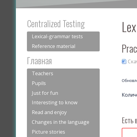
Centralized Testing
Lex
Lexical-grammar tests
Prac
Reference material
Главная
Скач
Teachers
Обновле
Pupils
Just for fun
Колич
Interesting to know
Read and enjoy
Есть 
Changes in the language
Picture stories