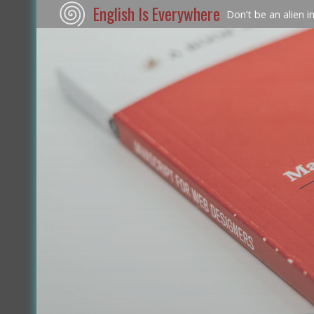
English Is Everywhere
Don’t be an alien i