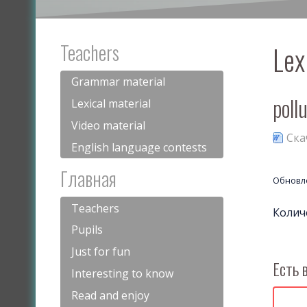
Teachers
Lex
Grammar material
poll
Lexical material
Video material
Ска
English language contests
Главная
Обновле
Teachers
Колич
Pupils
Just for fun
Есть 
Interesting to know
Read and enjoy