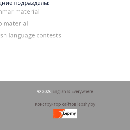
дние подразделы:
mar material
o material
ish language contests
© 2026
English Is Everywhere
Конструктор сайтов lepshy.by