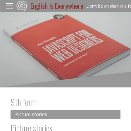
English Is Everywhere
Don’t be an alien in a 
9th form
Picture stories
Picture stories